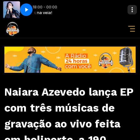
18:00 - 00:00
Rock na veia!
New Rules - Dua Lipa
Naiara Azevedo lança EP
com três músicas de
gravação ao vivo feita
em heliporto, a 190