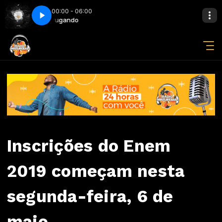
00:00 - 06:00
 Avicii
Madrugando
Lonely Together (Feat. Rita Ora) - Avicii
Inscrições do Enem
2019 começam nesta
segunda-feira, 6 de
maio