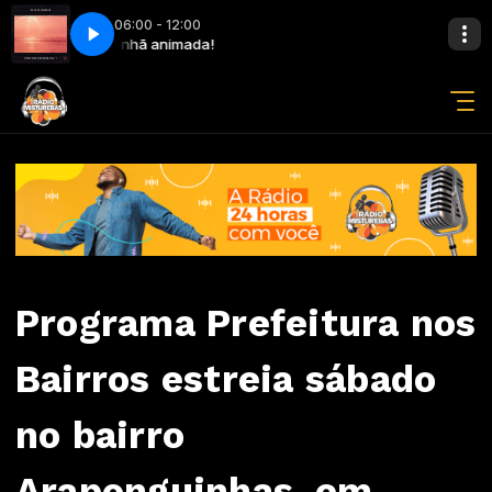
06:00 - 12:00
Perry, Big Sean
Manhã animada!
Feels - Calvin Harris Feat. Pharrell Williams, Katy Perry, Big
Programa Prefeitura nos
Bairros estreia sábado
no bairro
Araponguinhas, em