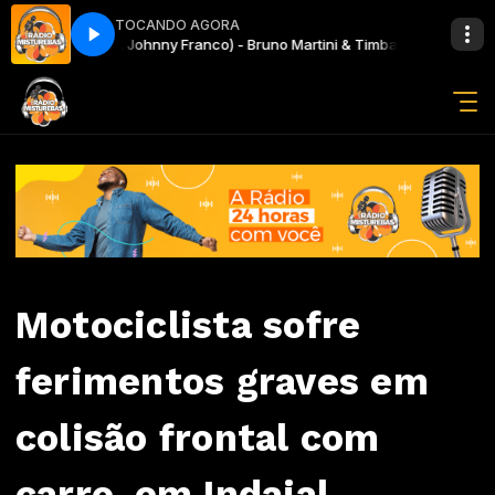
TOCANDO AGORA
Road (ft. Johnny Franco) - Bruno Martini & Timbaland
Madrugando
Madrugando
Road 
Motociclista sofre
ferimentos graves em
colisão frontal com
carro, em Indaial