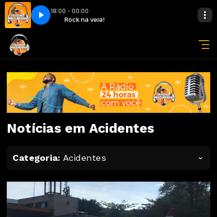
18:00 - 00:00
la (Original Mix) - JetLag Music
a veia!
Rock na veia!
Trem Bala feat. Ana Vilela (Original Mix) -
Notícias em Acidentes
Categoria:
Acidentes