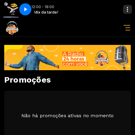
12:00 - 18:00
Michaels) - Clean Bandit
arde!
Mix da tarde!
I Miss You (feat. Julia Michaels) - Clean Bandit
Promoções
Não há promoções ativas no momento