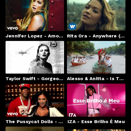
Jennifer Lopez - Amor, Amor, Amor (Official Video) ft. Wisin
Rita Ora - Anywhere (Official Video)
Taylor Swift - Gorgeous (Lyric Video)
Alesso & Anitta - Is That For Me (Official Video)
The Pussycat Dolls - Don't Cha ft. Busta Rhymes
IZA - Esse Brilho É Meu