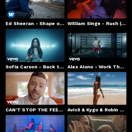
Ed Sheeran - Shape of You [Official Video]
William Singe - Rush (Official Video)
Sofia Carson - Back to Beautiful (Official Video) ft. Alan Walker
Alex Aiono - Work The Middle
CAN'T STOP THE FEELING! (From DreamWorks Animation's "Trolls") (Official Video)
Avicii & Kygo & Robin Schulz,Matoma Style Best of Popular 2017 Mix Deep Tropical Melodic Chill House