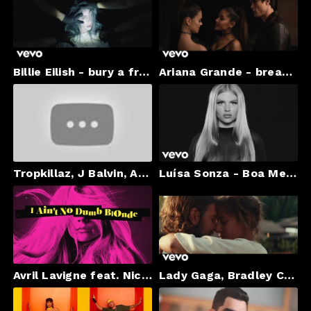
Billie Eilish - bury a friend
Ariana Grande - break up with your girlfriend, i'm bored
Tropkillaz, J Balvin, Anitta - Bola Rebola ft. MC Zaac
Luísa Sonza - Boa Menina
Avril Lavigne feat. Nicki Minaj - Dumb Blonde (Lyric Video)
Lady Gaga, Bradley Cooper - Shallow (A Star Is Born)