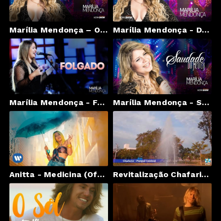
Marília Mendonça – Olha Só Você - DVD Realidade
Marília Mendonça - De Quem É A Culpa? - DVD Realidade
Marília Mendonça - Folgado - Vídeo Oficial do DVD
Marília Mendonça - Saudade Do Meu Ex - DVD Realidade
Anitta - Medicina (Official Music Video)
Revitalização Chafariz do Parque Central de Timbó