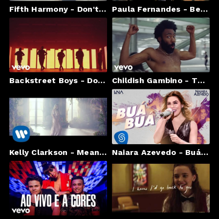
Fifth Harmony - Don't Say You Love Me
Paula Fernandes - Beijo Bom
Backstreet Boys - Don't Go Breaking My Heart (Official Video)
Childish Gambino - This Is America (Official Video)
Kelly Clarkson - Meaning of Life [Official Video]
Naiara Azevedo - Buá Buá (Ao Vivo)