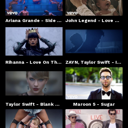
Ariana Grande - Side To Side ft. Nicki Minaj
John Legend - Love Me Now
Rihanna - Love On The Brain
ZAYN, Taylor Swift - I Don’t Wanna Live Forever (Fifty Shades Darker)
Taylor Swift - Blank Space
Maroon 5 - Sugar