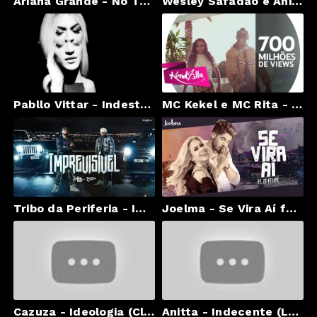
Ariana Grande - No Tears Left To Cry
Wesley Safadão e Anitta - Romance Com Safadeza (Clipe Oficial)
Pabllo Vittar - Indestrutível (Vídeoclipe Oficial)
MC Kekel e MC Rita - Amor de Verdade (KondZilla)
Tribo da Periferia - Imprevisível (Official Music Video)
Joelma - Se Vira Aí feat. Zé Felipe
Cazuza - Ideologia (Clip original)
Anitta - Indecente (Legendado/Tradução PT-BR) Clipe Oficial