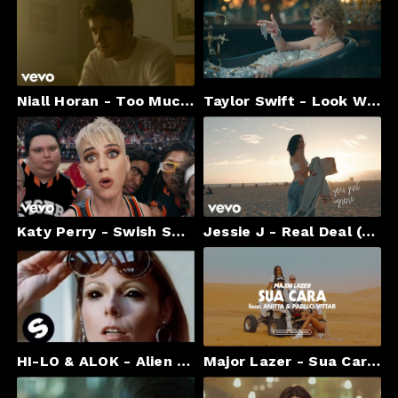
Niall Horan - Too Much To Ask (Official)
Taylor Swift - Look What You Made Me Do
Katy Perry - Swish Swish (Official) ft. Nicki Minaj
Jessie J - Real Deal (Lyric Video)
HI-LO & ALOK - Alien Technology (Official Music Video)
Major Lazer - Sua Cara (feat. Anitta & Pabllo Vittar) (Official Music Video)