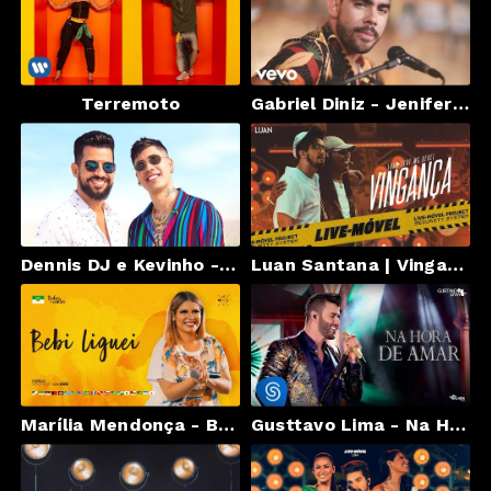
Terremoto
Gabriel Diniz - Jenifer (Clipe Oficial)
Dennis DJ e Kevinho - Agora é tudo meu (Videoclipe Oficial)
Luan Santana | Vingança ft Mc Kekel (Video Oficial) - Live-Móvel
Marília Mendonça - BEBI LIGUEI (TODOS OS CANTOS)
Gusttavo Lima - Na Hora de Amar (Spending My Time) - DVD O Embaixador (Ao Vivo)