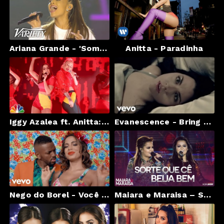
Ariana Grande - 'Somewhere Over the Rainbow' - One Love Manchester
Anitta - Paradinha
Iggy Azalea ft. Anitta: Switch
Evanescence - Bring Me To Life
Nego do Borel - Você Partiu Meu Coração ft. Anitta, Wesley Safadão
Maiara e Maraisa – Sorte Que Cê Beija Bem - DVD Ao Vivo Em Campo Grande