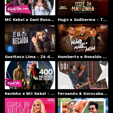
MC Kekel e Dani Russo - Solteiro Nunca Está Só (kondzilla.com)
Hugo e Guilherme - TESTE DA MÃOZINHA part. Henrique e Juliano - DVD No Pelo em Campo Grande
Gusttavo Lima - Zé da Recaída - #OEmbaixador
Humberto e Ronaldo - Não Fala Não Pra Mim feat. Jerry Smith
Kevinho e MC Kekel - O Bebê (kondzilla.com)
Fernando & Sorocaba - Dói (Ao Vivo)