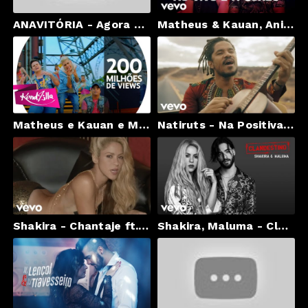
ANAVITÓRIA - Agora É Hexa ft. Atitude 67
Matheus & Kauan, Anitta - Ao Vivo E A Cores ft. Anitta
Matheus e Kauan e MC Kevinho - Deixa Ela Beijar (KondZilla)
Natiruts - Na Positiva (Videoclipe)
Shakira - Chantaje ft. Maluma
Shakira, Maluma - Clandestino (Audio)