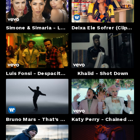
Simone & Simaria - Loka ft. Anitta
Deixa Ele Sofrer (Clipe Oficial) - Anitta
Luis Fonsi - Despacito ft. Daddy Yankee
Khalid - Shot Down
Bruno Mars - That’s What I Like [Official Video]
Katy Perry - Chained To The Rhythm (Official) ft. Skip Marley