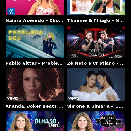
Naiara Azevedo - Chora No Meu Colo (Clipe Oficial)
Thaeme & Thiago - Não Desgruda (Clipe Oficial)
Pabllo Vittar - Problema Seu (Official Music Video)
Zé Neto e Cristiano - ONTEM ERA EU - #EsqueceOMundoLaFora
Ananda, Joker Beats - Quero Que Tu Vá
Simone & Simaria - Um Em Um Milhão