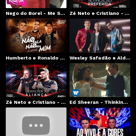
Nego do Borel - Me Solta (kondzilla.com)
Zé Neto e Cristiano - NOTIFICAÇÃO PREFERIDA - #EsqueceOMundoLaFora
Humberto e Ronaldo - Não Fala Não Pra Mim feat. Jerry Smith
Wesley Safadão e Aldair Playboy ft. Kevinho - Amor Falso
Zé Neto e Cristiano - DERRETER A ALIANÇA - #EsqueceOMundoLaFora
Ed Sheeran - Thinking Out Loud [Official Video]