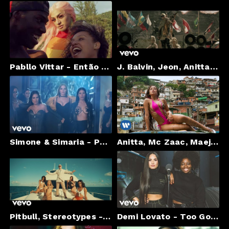
Pabllo Vittar - Então Vai (Feat. Diplo) (Videoclipe Oficial)
J. Balvin, Jeon, Anitta - Machika
Simone & Simaria - Paga De Solteiro Feliz ft. Alok
Anitta, Mc Zaac, Maejor ft. Tropkillaz & DJ Yuri Martins - Vai Malandra (Official Music Video)
Pitbull, Stereotypes - Jungle (Official Video) ft. E-40, Abraham Mateo
Demi Lovato - Too Good At Goodbyes (Sam Smith cover) in the Live Lounge