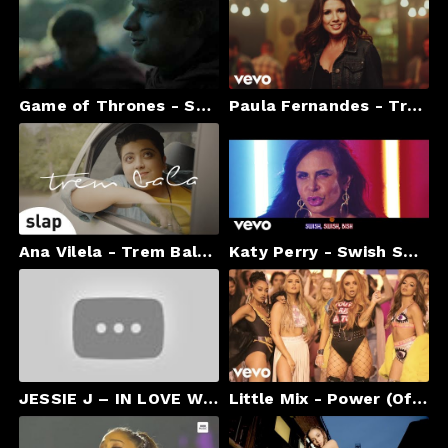
Game of Thrones - Season 7 - Ed Sheeran - Arya Stark - Lannister Song - Hands of Gold
Paula Fernandes - Traidor
Ana Vilela - Trem Bala [Clipe Oficial]
Katy Perry - Swish Swish (Lyric Video Starring Gretchen) ft. Nicki Minaj
JESSIE J – IN LOVE WITH THE FUNK (UNRELEASED)
Little Mix - Power (Official Video) ft. Stormzy