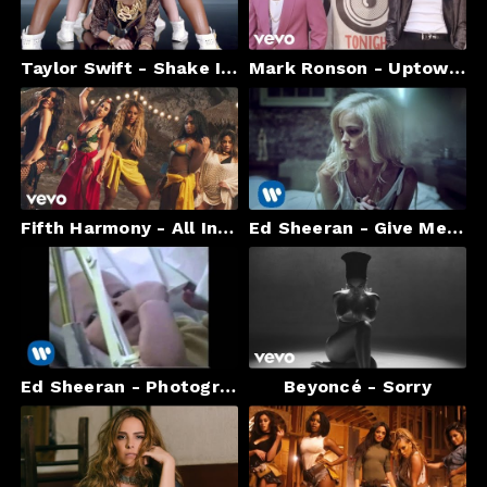
Taylor Swift - Shake It Off
Mark Ronson - Uptown Funk ft. Bruno Mars
Fifth Harmony - All In My Head (Flex) ft. Fetty Wap
Ed Sheeran - Give Me Love [Official Video]
Ed Sheeran - Photograph (Official Music Video)
Beyoncé - Sorry