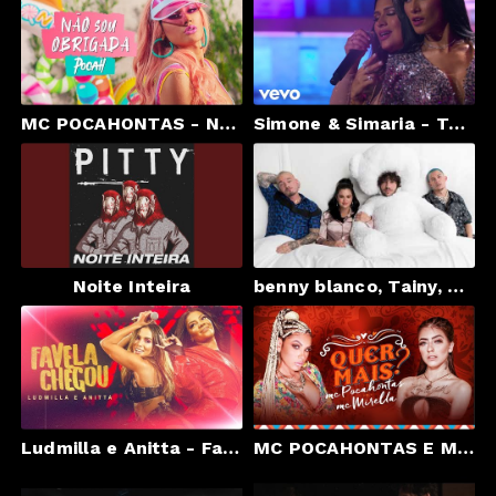
MC POCAHONTAS - NÃO SOU OBRIGADA (CLIPE OFICIAL)
Simone & Simaria - Te Conheço Só De Olhar Na Sua Cara (Ao Vivo)
Noite Inteira
benny blanco, Tainy, Selena Gomez, J Balvin - I Can't Get Enough (Official Audio)
Ludmilla e Anitta - Favela Chegou - DVD Hello Mundo (Ao Vivo)
MC POCAHONTAS E MC MIRELLA - QUER MAIS? (CLIPE OFICIAL)