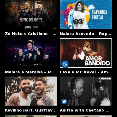
Zé Neto e Cristiano - ESTADO DECADENTE - EP Acústico De Novo
Naiara Azevedo - Rapariga Digital - DVD #NaiaraSunrise
Maiara e Maraisa - Meu, Dele, Nosso part. Gustavo Mioto - DVD Reflexo
Lexa e MC Kekel - Amor Bandido (Clipe Oficial)
Kevinho part. Gusttavo Lima - Salvou meu dia (Videoclipe Oficial)
Anitta with Caetano Veloso - Você Mentiu (Official Music Video)