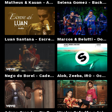
Matheus & Kauan - Ao Vivo E A Cores ft. Anitta
Selena Gomez - Back To You (Lyric Video)
Luan Santana - Escreve aí - (Vídeo Oficial) - "DVD Luan Santana Acústico"
Marcos & Belutti - Domingo de manhã [CLIPE OFICIAL]
Nego do Borel - Cadeira
Alok, Zeeba, IRO - Ocean (Radio Edit)