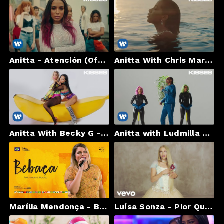
Anitta - Atención (Official Music Video)
Anitta With Chris Marshall - Tu Y Yo (Official Music Video)
Anitta With Becky G - Banana (Official Music Video)
Anitta with Ludmilla and Snoop Dogg feat. Papatinho - Onda Diferente (Official Music Video)
Marília Mendonça - BEBAÇA feat. Maiara e Maraisa
Luísa Sonza - Pior Que Possa Imaginar