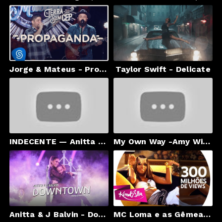
Jorge & Mateus - Propaganda [Terra Sem CEP] (Vídeo Oficial)
Taylor Swift - Delicate
INDECENTE — Anitta fala sobre nova música e clip
My Own Way -Amy Winehouse (song demo)
Anitta & J Balvin - Downtown | Premio Lo Nuestro 2018
MC Loma e as Gêmeas Lacração - Envolvimento (KondZilla)