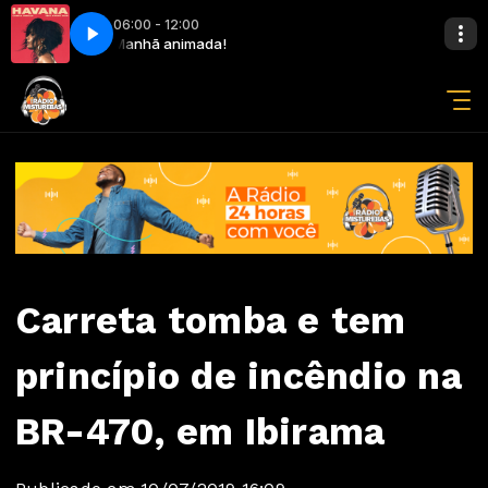
06:00 - 12:00
ila Cabello
Manhã animada!
Havana ft. Young Thug - Camila Cabello
Carreta tomba e tem
princípio de incêndio na
BR-470, em Ibirama